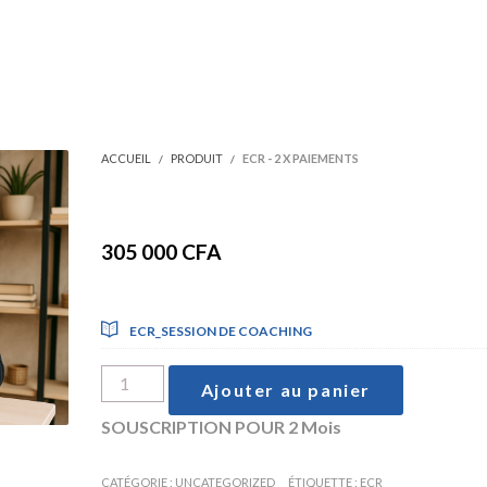
ACCUEIL
PRODUIT
ECR - 2 X PAIEMENTS
ECR – 2 x Paiements
305 000
CFA
PER 2 MOIS
Formations incluses
ECR_SESSION DE COACHING
quantité
Ajouter au panier
de
ECR
SOUSCRIPTION POUR 2 Mois
-
Alternative:
2
CATÉGORIE :
UNCATEGORIZED
ÉTIQUETTE :
ECR