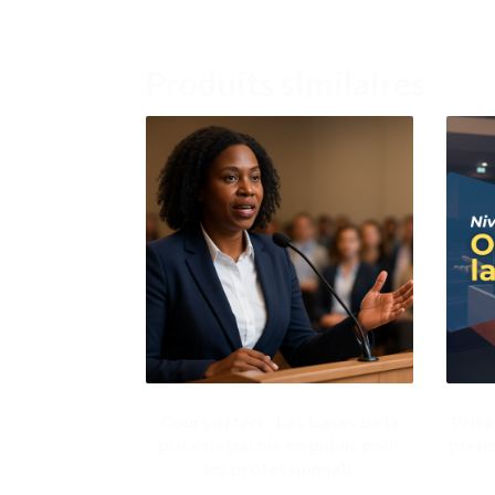
Produits similaires
Cours offert : Les bases de la
Prise
prise de parole en public pour
prend
les professionnels